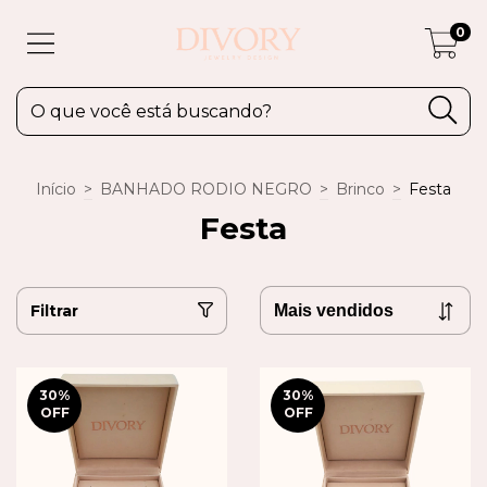
0
Início
>
BANHADO RODIO NEGRO
>
Brinco
>
Festa
Festa
Filtrar
30
%
30
%
OFF
OFF