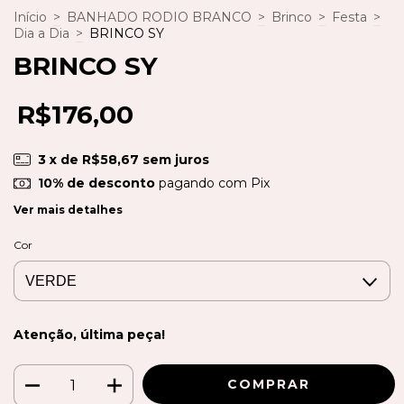
Início
>
BANHADO RODIO BRANCO
>
Brinco
>
Festa
>
Dia a Dia
>
BRINCO SY
BRINCO SY
R$176,00
3
x de
R$58,67
sem juros
10% de desconto
pagando com Pix
Ver mais detalhes
Cor
Atenção, última peça!