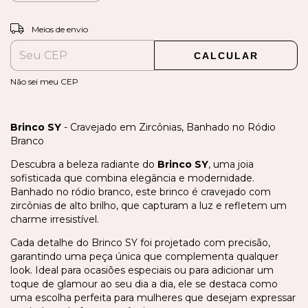
ALTERAR CEP
Entregas para o CEP:
Meios de envio
CALCULAR
Não sei meu CEP
Brinco SY
- Cravejado em Zircônias, Banhado no Ródio
Branco
Descubra a beleza radiante do
Brinco SY
, uma joia
sofisticada que combina elegância e modernidade.
Banhado no ródio branco, este brinco é cravejado com
zircônias de alto brilho, que capturam a luz e refletem um
charme irresistível.
Cada detalhe do Brinco SY foi projetado com precisão,
garantindo uma peça única que complementa qualquer
look. Ideal para ocasiões especiais ou para adicionar um
toque de glamour ao seu dia a dia, ele se destaca como
uma escolha perfeita para mulheres que desejam expressar