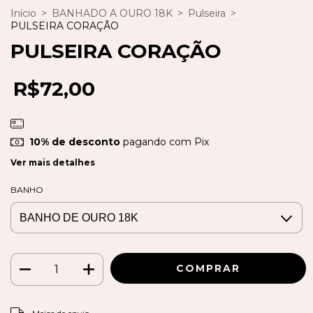
Início
>
BANHADO A OURO 18K
>
Pulseira
>
PULSEIRA CORAÇÃO
PULSEIRA CORAÇÃO
R$72,00
10% de desconto
pagando com Pix
Ver mais detalhes
BANHO
ALTERAR CEP
Entregas para o CEP: